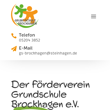
Telefon

05204 3852
E-Mail

gs-brockhagen@steinhagen.de
Der Förderverein
Grundschule
Brockhagen e.V.